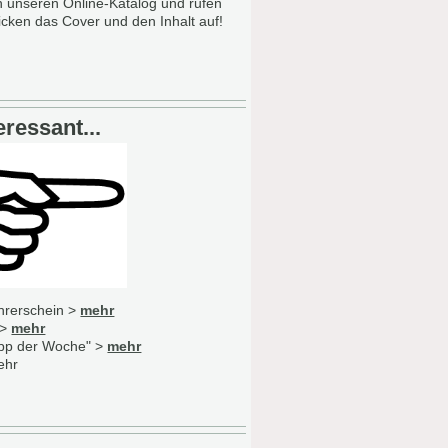
n unseren Online-Katalog und rufen
icken das Cover und den Inhalt auf!
ressant...
ührerschein >
mehr
 >
mehr
Tipp der Woche" >
mehr
ehr