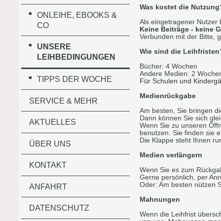
Was kostet die Nutzung
ONLEIHE, EBOOKS &
Als eingetragener Nutzer
CO
Keine Beiträge - keine 
Verbunden mit der Bitte, 
UNSERE
Wie sind die Leihfristen
LEIHBEDINGUNGEN
Bücher: 4 Wochen
Andere Medien: 2 Woche
TIPPS DER WOCHE
Für Schulen und Kindergä
Medienrückgabe
SERVICE & MEHR
Am besten, Sie bringen di
Dann können Sie sich gl
AKTUELLES
Wenn Sie zu unseren Öffn
benutzen. Sie finden sie 
Die Klappe steht Ihnen ru
ÜBER UNS
Medien verlängern
KONTAKT
Wenn Sie es zum Rückgabe
Gerne persönlich, per Anr
Oder: Am besten nützen S
ANFAHRT
Mahnungen
DATENSCHUTZ
Wenn die Leihfrist übersc