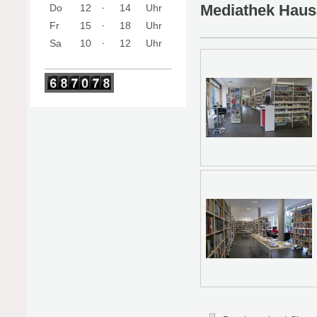
Mediathek Hau
Do
12
14
Uhr
-
Fr
15
18
Uhr
-
Sa
10
12
Uhr
-